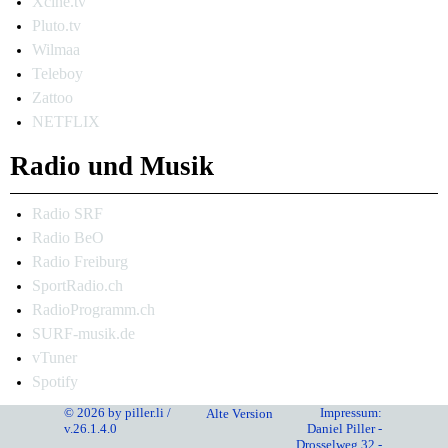
Xcine.tv
Pluto.tv
Wilmaa
Teleboy
Zattoo
NETFLIX
Radio und Musik
Radio SRF
Radio BeO
Radio Freiburg
SportRadio.ch
RadioProgramm.ch
SURF-musik.de
vTuner
Spotify
© 2026 by piller.li /
Impressum:
Alte Version
v.26.1.4.0
Daniel Piller -
Drosselweg 32 -