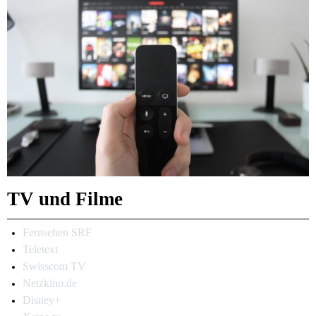
TV und Filme
Fernsehen SRF
Teletext
Swisscom TV
Netzkino.de
Disney+